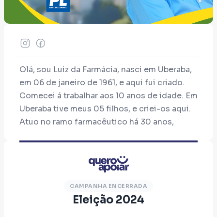
Olá, sou Luiz da Farmácia, nasci em Uberaba,
em 06 de janeiro de 1961, e aqui fui criado.
Comecei á trabalhar aos 10 anos de idade. Em
Uberaba tive meus 05 filhos, e criei-os aqui.
Atuo no ramo farmacêutico há 30 anos,
auxiliando a população em suas
necessidades. Como vereador, comprometo-
me a assegurar a todos uberabenses uma
saúde pública de qualidade. Lutarei por mais
investimentos em postos de saúde,
CAMPANHA ENCERRADA
Eleição 2024
ampliação e melhoria dos programas de
prevenção e melhores condições de trabalho