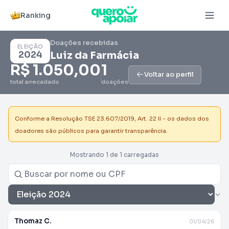
Ranking
Doações recebidas
ELEIÇÃO
2024
Luiz da Farmácia
R$ 1.050,00
1
Voltar ao perfil
total arrecadado
doações
Conforme a Resolução TSE 23.607/2019, Art. 22 II - os dados dos
doadores são públicos para garantir transparência.
Mostrando 1 de 1 carregadas
Thomaz C.
01/04/26