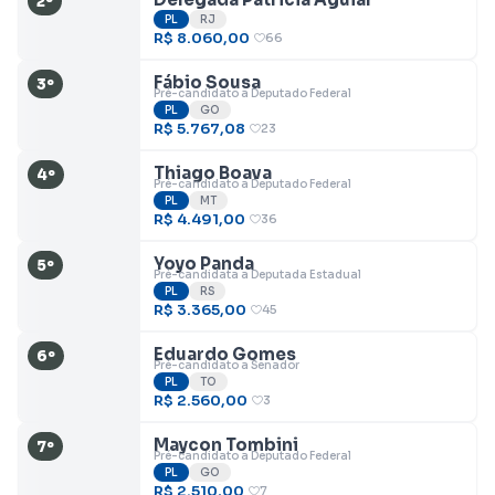
2º
PL
RJ
R$ 8.060,00
66
Fábio Sousa
3º
Pré-candidato a Deputado Federal
PL
GO
R$ 5.767,08
23
Thiago Boava
4º
Pré-candidato a Deputado Federal
PL
MT
R$ 4.491,00
36
Yoyo Panda
5º
Pré-candidata a Deputada Estadual
PL
RS
R$ 3.365,00
45
Eduardo Gomes
6º
Pré-candidato a Senador
PL
TO
R$ 2.560,00
3
Maycon Tombini
7º
Pré-candidato a Deputado Federal
PL
GO
R$ 2.510,00
7