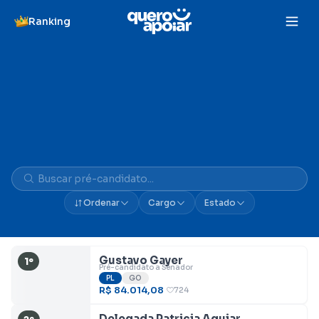
Ranking
Vaquinhas do PL
Ordenar
Cargo
Estado
Gustavo Gayer
1º
Pré-candidato a Senador
PL
GO
R$ 84.014,08
724
Delegada Patricia Aguiar