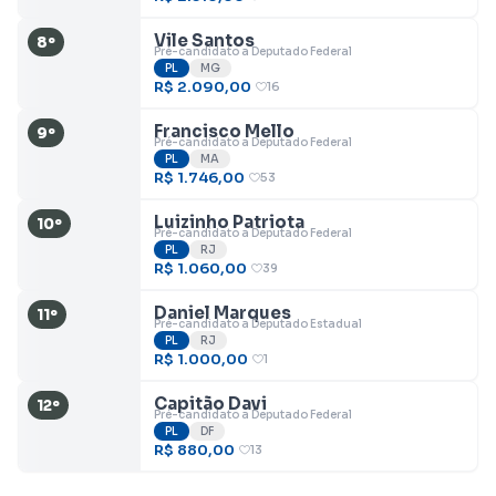
Vile Santos
8º
Pré-candidato a Deputado Federal
PL
MG
R$ 2.090,00
16
Francisco Mello
9º
Pré-candidato a Deputado Federal
PL
MA
R$ 1.746,00
53
Luizinho Patriota
10º
Pré-candidato a Deputado Federal
PL
RJ
R$ 1.060,00
39
Daniel Marques
11º
Pré-candidato a Deputado Estadual
PL
RJ
R$ 1.000,00
1
Capitão Davi
12º
Pré-candidato a Deputado Federal
PL
DF
R$ 880,00
13