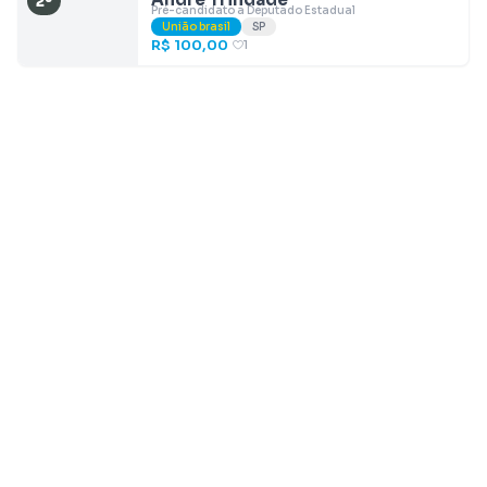
2º
Pré-candidato a Deputado Estadual
União brasil
SP
R$ 100,00
1