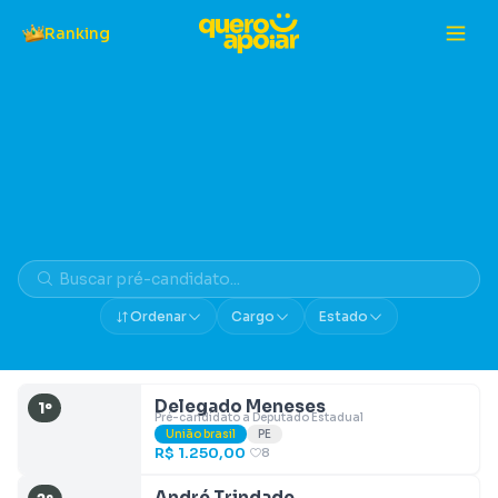
Ranking
Vaquinhas do União Brasil
Ordenar
Cargo
Estado
Delegado Meneses
1º
Pré-candidato a Deputado Estadual
União brasil
PE
R$ 1.250,00
8
André Trindade