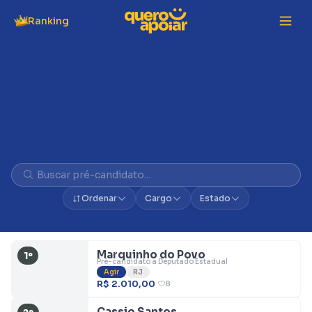
Ranking
Vaquinhas do Agir
Ordenar
Cargo
Estado
Marquinho do Povo
1º
Pré-candidato a Deputado Estadual
Agir
RJ
R$ 2.010,00
8
Cassio Santos