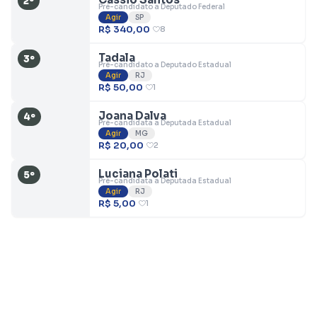
2º
Pré-candidato a Deputado Federal
Agir
SP
R$ 340,00
8
Tadala
3º
Pré-candidato a Deputado Estadual
Agir
RJ
R$ 50,00
1
Joana Dalva
4º
Pré-candidata a Deputada Estadual
Agir
MG
R$ 20,00
2
Luciana Polati
5º
Pré-candidata a Deputada Estadual
Agir
RJ
R$ 5,00
1