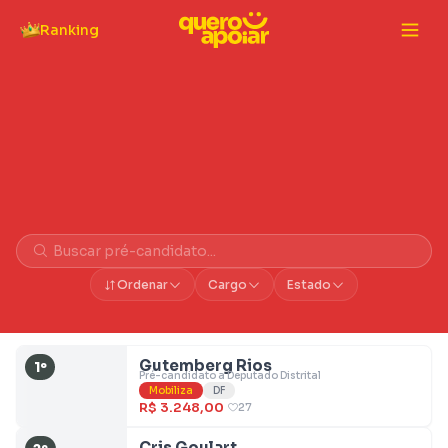
Ranking
Vaquinhas do Mobiliza
Ordenar
Cargo
Estado
Gutemberg Rios
1º
Pré-candidato a Deputado Distrital
Mobiliza
DF
R$ 3.248,00
27
Cris Goulart