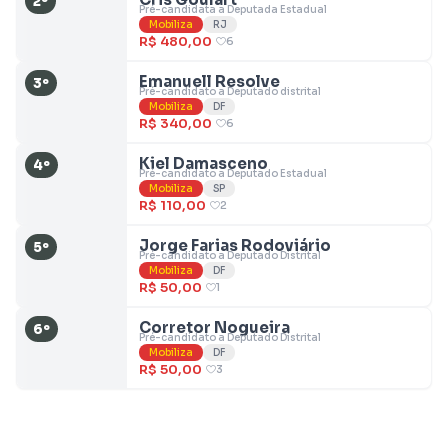
2º
Pré-candidata a Deputada Estadual
Mobiliza
RJ
R$ 480,00
6
Emanuell Resolve
3º
Pré-candidato a Deputado distrital
Mobiliza
DF
R$ 340,00
6
Kiel Damasceno
4º
Pré-candidato a Deputado Estadual
Mobiliza
SP
R$ 110,00
2
Jorge Farias Rodoviário
5º
Pré-candidato a Deputado Distrital
Mobiliza
DF
R$ 50,00
1
Corretor Nogueira
6º
Pré-candidato a Deputado Distrital
Mobiliza
DF
R$ 50,00
3