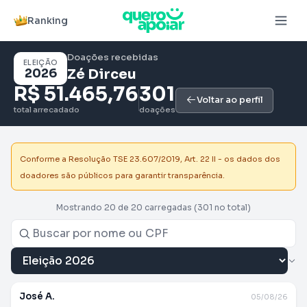
Ranking
Doações recebidas
ELEIÇÃO
2026
Zé Dirceu
R$ 51.465,76
301
Voltar ao perfil
total arrecadado
doações
Conforme a Resolução TSE 23.607/2019, Art. 22 II - os dados dos
doadores são públicos para garantir transparência.
Mostrando 20 de 20 carregadas
(301 no total)
José A.
05/08/26