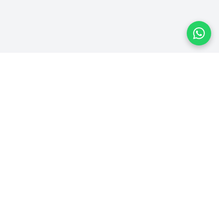
Plataforma homologada pelo TSE
PLATAFORMA
Ver Campanhas
Ranking
Recibos