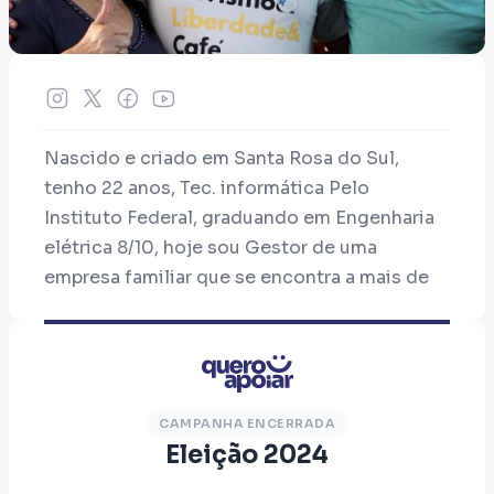
Nascido e criado em Santa Rosa do Sul,
tenho 22 anos, Tec. informática Pelo
Instituto Federal, graduando em Engenharia
elétrica 8/10, hoje sou Gestor de uma
empresa familiar que se encontra a mais de
30 anos no município.
Desde novo participei indiretamente da
política começando com grêmio estudantil,
Centro acadêmico, movimentos libertários e
CAMPANHA ENCERRADA
de renovação política, formado pela maior
Eleição 2024
escola suprapartidária de renovação política