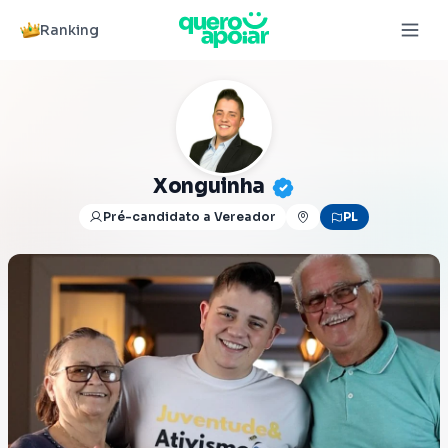
Ranking
Xonguinha
Pré-candidato a Vereador
PL