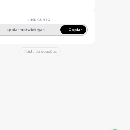
LINK CURTO:
apoiar.me/wickryan
Copiar
Lista de doações