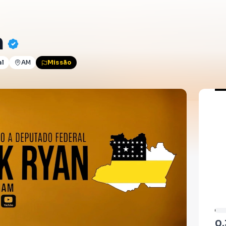
n
al
AM
Missão
0