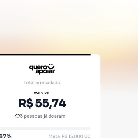
Total arrecadado
AO VIVO
R$ 55,74
3 pessoas já doaram
.37%
Meta: R$ 15.000,00