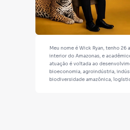
Meu nome é Wick Ryan, tenho 26 a
interior do Amazonas, e acadêmic
atuação é voltada ao desenvolvim
bioeconomia, agroindústria, indús
biodiversidade amazônica, logísti
e etnoturismo.
Esta vaquinha tem como objetivo a
Amazonas para mostrar a realidad
principalmente, o enorme potencia
sustentável, oportunidades e qual