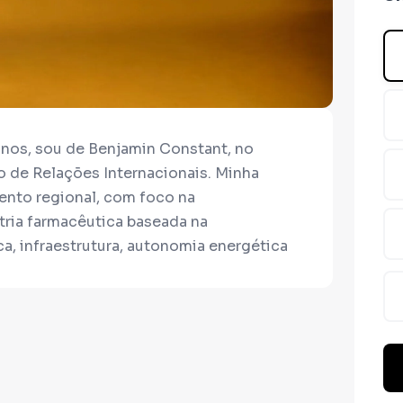
nos, sou de Benjamin Constant, no
o de Relações Internacionais. Minha
ento regional, com foco na
tria farmacêutica baseada na
ca, infraestrutura, autonomia energética
poiar uma jornada pelo interior do
e das nossas comunidades e,
l da região para gerar desenvolvimento
idade de vida.