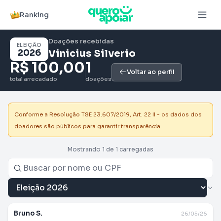
Ranking
Doações recebidas
ELEIÇÃO
2026
Vinicius Silverio
R$ 100,00
1
Voltar ao perfil
total arrecadado
doações
Conforme a Resolução TSE 23.607/2019, Art. 22 II - os dados dos
doadores são públicos para garantir transparência.
Mostrando 1 de 1 carregadas
Bruno S.
26/05/26