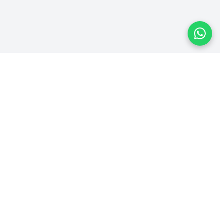
Plataforma homologada pelo TSE
PLATAFORMA
Ver Campanhas
Ranking
Recibos