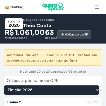
Ranking
Doações recebidas
ELEIÇÃO
2026
Théo Costa
R$ 1.061,00
63
Voltar ao perfil
total arrecadado
doações
Conforme a Resolução TSE 23.607/2019, Art. 22 II - os dados dos
doadores são públicos para garantir transparência.
Mostrando 20 de 20 carregadas
(63 no total)
Ermina C.
05/07/26