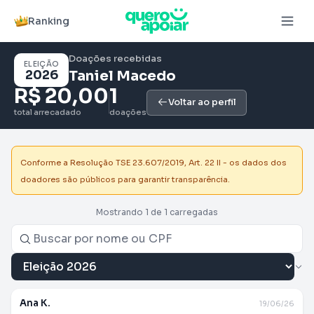
Ranking
Doações recebidas
ELEIÇÃO
2026
Taniel Macedo
R$ 20,00
1
Voltar ao perfil
total arrecadado
doações
Conforme a Resolução TSE 23.607/2019, Art. 22 II - os dados dos
doadores são públicos para garantir transparência.
Mostrando 1 de 1 carregadas
Ana K.
19/06/26