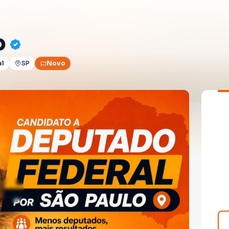
o
al
SP
Novo