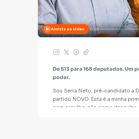
Assista ao vídeo
0:00
De 513 para 168 deputados. Um po
poder.
Sou Serra Neto, pré-candidato a 
partido NOVO. Esta é a minha prime
com orgulho, não como desculpa. 
mandato herdado ou rabo preso co
empresário do setor de educação t
da capital, e passei a vida admini