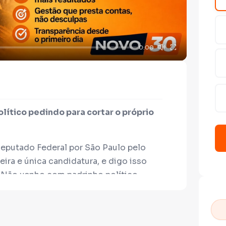
0:00
lítico pedindo para cortar o próprio
Deputado Federal por São Paulo pelo
ira e única candidatura, e digo isso
Não venho com padrinho político,
m o sistema. Venho do trabalho: sou
écnica profissionalizante, paulistano
strando serviços, gente e contas que