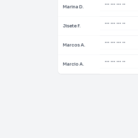
••• ••• ••• ••
Marina D.
••• ••• ••• ••
Jisete F.
••• ••• ••• ••
Marcos A.
••• ••• ••• ••
Marcio A.