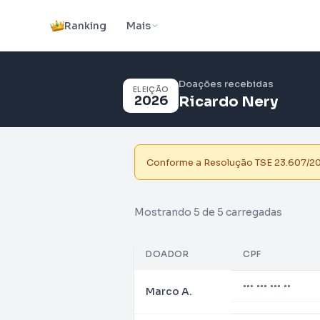
Ranking
Mais
Doações recebidas
ELEIÇÃO
2026
Ricardo Nery
Conforme a Resolução TSE 23.607/2019
Mostrando 5 de 5 carregadas
DOADOR
CPF
••• ••• ••• ••
Marco A.