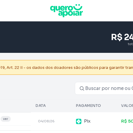
R$ 2
to
, Art. 22 II - os dados dos doadores são públicos para garantir tra
DATA
PAGAMENTO
VALO
ver
Pix
R$ 5
04/08/26