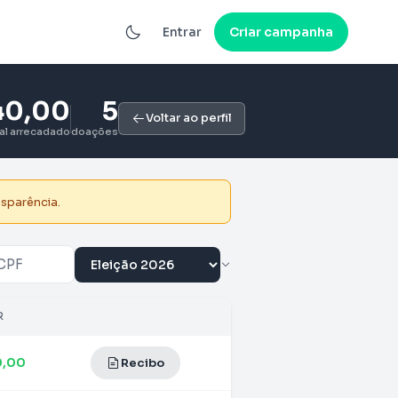
Entrar
Criar campanha
40,00
5
Voltar ao perfil
tal arrecadado
doações
nsparência.
R
0,00
Recibo