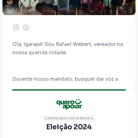
Olá, Igarapé! Sou Rafael Webert, vereador na
nossa querida cidade.
Durante nosso mandato, busquei dar voz a
toda a população Igarapeense, amplificando
as demandas da periferia, das mães atípicas,
da causa animal e da educação, sempre com
participação popular.
CAMPANHA ENCERRADA
Eleição 2024