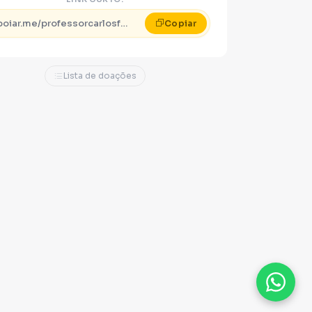
apoiar.me/professorcarlosfabian
Copiar
Lista de doações