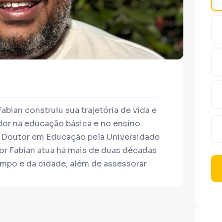
bian construiu sua trajetória de vida e
or na educação básica e no ensino
 e Doutor em Educação pela Universidade
sor Fabian atua há mais de duas décadas
mpo e da cidade, além de assessorar
s sociais que trabalham na defesa dos
terra, teto e trabalho para tod@s. Em
tratégicas na Secretaria Municipal de
o do Fórum de Educação de Jovens e