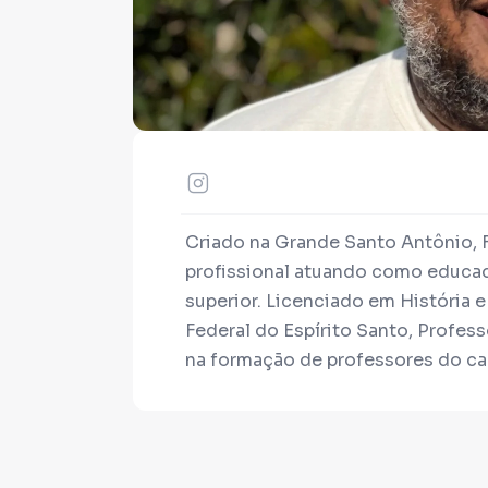
Criado na Grande Santo Antônio, Fa
profissional atuando como educad
superior. Licenciado em História
Federal do Espírito Santo, Profes
na formação de professores do ca
coletivos, entidades e movimento
direitos humanos e na garantia de 
sua caminhada, ocupou funções es
Educação de Vitória-ES. É membr