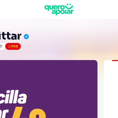
ittar
PSB