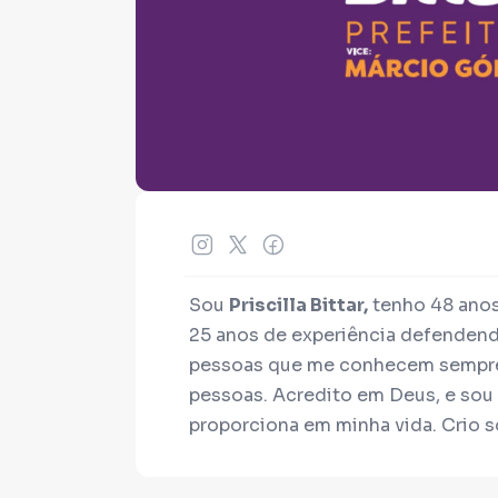
Sou
Priscilla Bittar,
tenho 48 anos
25 anos de experiência defendend
pessoas que me conhecem sempre 
pessoas. Acredito em Deus, e sou 
proporciona em minha vida. Crio s
João, atualmente com 17 anos. T
Também gosto muito da natureza e