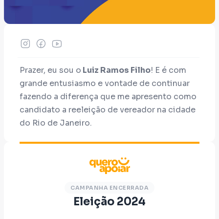
Prazer, eu sou o
Luiz Ramos Filho
! E é com
grande entusiasmo e vontade de continuar
fazendo a diferença que me apresento como
candidato a reeleição de vereador na cidade
do Rio de Janeiro.
Quem me conhece, sabe. Durante os últimos
anos, tenho sido um incansável defensor dos
direitos dos animais, promovendo leis e
projetos que melhoram a vida deles e
CAMPANHA ENCERRADA
Eleição 2024
também de todo o Rio de Janeiro. Uma
experiência marcada pela proximidade com a