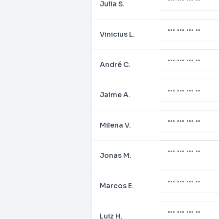
Julia S.
••• ••• ••• ••
Vinicius L.
••• ••• ••• ••
André C.
••• ••• ••• ••
Jaime A.
••• ••• ••• ••
Milena V.
••• ••• ••• ••
Jonas M.
••• ••• ••• ••
Marcos E.
••• ••• ••• ••
Luiz H.