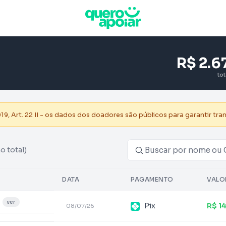
R$ 2.6
to
, Art. 22 II - os dados dos doadores são públicos para garantir tra
no total)
DATA
PAGAMENTO
VALO
ver
Pix
R$ 1
08/07/26