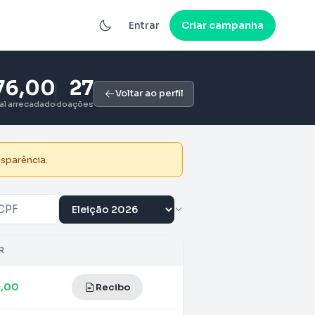
Entrar
Criar campanha
76,00
27
Voltar ao perfil
tal arrecadado
doações
nsparência.
R
4,00
Recibo