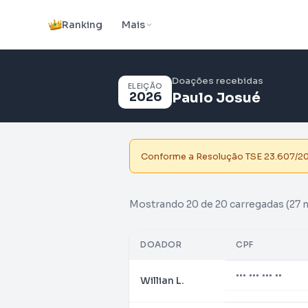
Ranking
Mais
Doações recebidas
ELEIÇÃO
2026
Paulo Josué
Conforme a Resolução TSE 23.607/2019
Mostrando 20 de 20 carregadas
(27 
DOADOR
CPF
••• ••• ••• ••
Willian L.