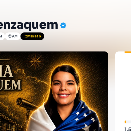
Benzaquem
al
AM
Missão
1.