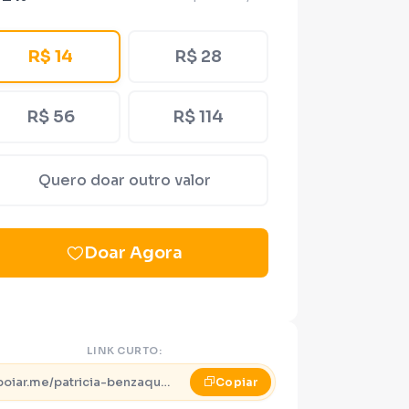
R$ 14
R$ 28
R$ 56
R$ 114
Quero doar outro valor
Doar Agora
LINK CURTO:
apoiar.me/patricia-benzaquem
Copiar