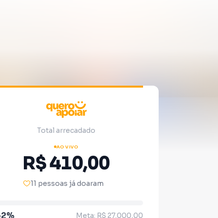
Total arrecadado
AO VIVO
R$ 410,00
11 pessoas já doaram
52%
Meta: R$ 27.000,00