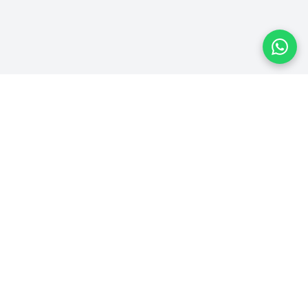
Plataforma homologada pelo TSE
PLATAFORMA
Ver Campanhas
Ranking
Recibos