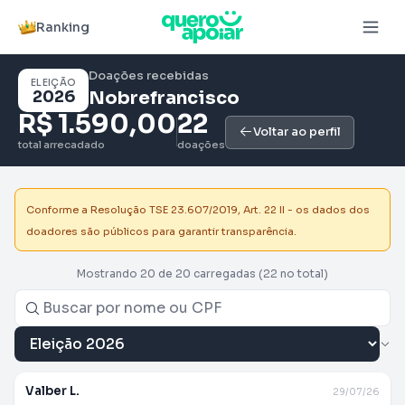
Ranking
Doações recebidas
ELEIÇÃO
2026
Nobrefrancisco
R$ 1.590,00
22
Voltar ao perfil
total arrecadado
doações
Conforme a Resolução TSE 23.607/2019, Art. 22 II - os dados dos
doadores são públicos para garantir transparência.
Mostrando 20 de 20 carregadas
(22 no total)
Valber L.
29/07/26