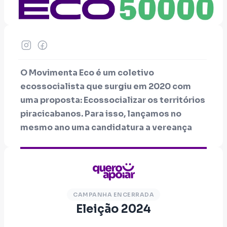
O Movimenta Eco é um coletivo
ecossocialista que surgiu em 2020 com
uma proposta: Ecossocializar os territórios
piracicabanos. Para isso, lançamos no
mesmo ano uma candidatura a vereança
com objetivo de inaugurar o coletivo.
Entendemos que ecossocializar o
território passa por realizar um trabalho
contínuo junto de trabalhadoras e
trabalhadores e demanda nos inserir nos
CAMPANHA ENCERRADA
Eleição 2024
espaços de tomada de decisão, como a
câmara dos vereadores, atuando assim