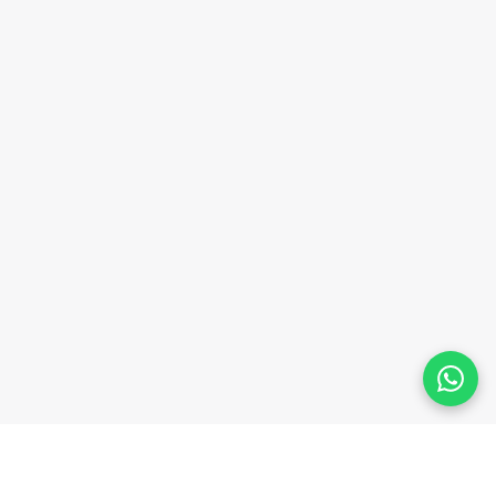
O Movimenta Eco se propõe a uma
construção ampla, diversa e participativa!
Vamos atuar junto de quem ocupa os
territórios de Piracicaba, por uma cidade
agroecológica e inclusiva!