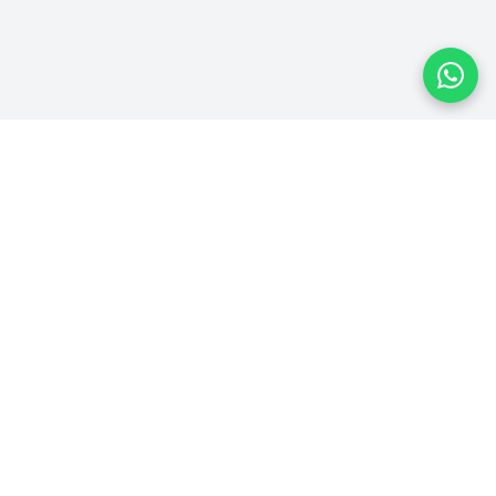
Plataforma homologada pelo TSE
PLATAFORMA
Ver Campanhas
Ranking
Recibos