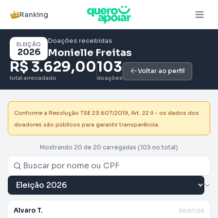
Ranking
Doações recebidas
ELEIÇÃO
2026
Monielle Freitas
R$ 3.629,00
103
Voltar ao perfil
total arrecadado
doações
Conforme a Resolução TSE 23.607/2019, Art. 22 II - os dados dos
doadores são públicos para garantir transparência.
Mostrando 20 de 20 carregadas
(103 no total)
Alvaro T.
30/07/26