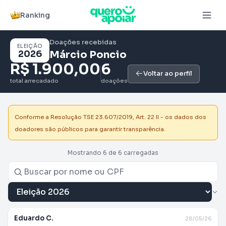
Ranking
Doações recebidas
ELEIÇÃO
2026
Márcio Poncio
R$ 1.900,00
6
Voltar ao perfil
total arrecadado
doações
Conforme a Resolução TSE 23.607/2019, Art. 22 II - os dados dos
doadores são públicos para garantir transparência.
Mostrando 6 de 6 carregadas
Eduardo C.
28/05/26