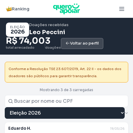
Ranking
Doações recebidas
ELEIÇÃO
2026
Leo Peccini
R$ 74,00
3
Voltar ao perfil
total arrecadado
doações
Conforme a Resolução TSE 23.607/2019, Art. 22 II - os dados dos
doadores são públicos para garantir transparência.
Mostrando 3 de 3 carregadas
Eduardo H.
19/05/26