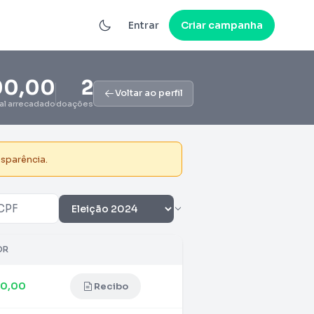
Entrar
Criar campanha
00,00
2
Voltar ao perfil
tal arrecadado
doações
nsparência.
OR
50,00
Recibo