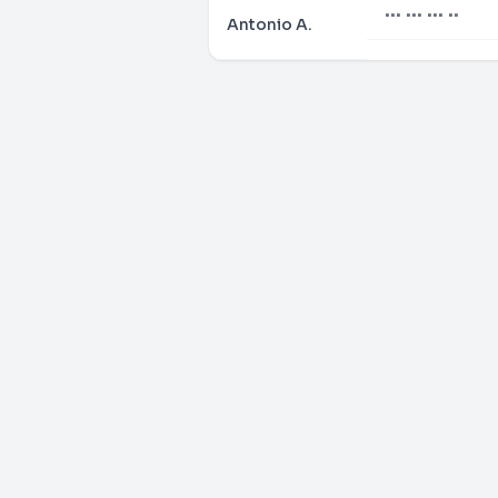
••• ••• ••• ••
Antonio A.