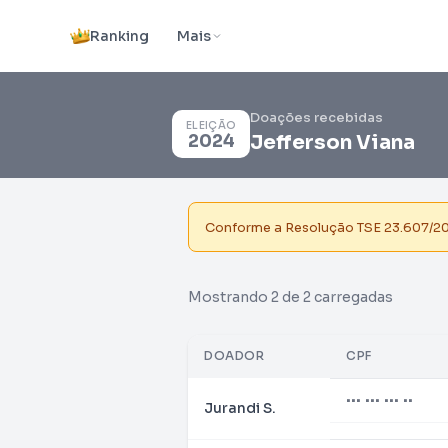
Ranking
Mais
Doações recebidas
ELEIÇÃO
2024
Jefferson Viana
Conforme a Resolução TSE 23.607/2019
Mostrando 2 de 2 carregadas
DOADOR
CPF
••• ••• ••• ••
Jurandi S.