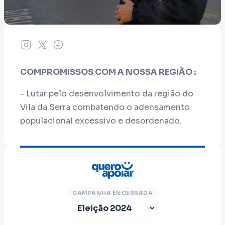
COMPROMISSOS COM A NOSSA REGIÃO :
- Lutar pelo desenvolvimento da região do
Vila da Serra combatendo o adensamento
populacional excessivo e desordenado.
- Defender soluções envolvendo as
prefeituras de Nova Lima e BH que resolvam
o caótico problema da mobilidade na região
CAMPANHA ENCERRADA
e que, além de prejudicar imensamente os
próprios moradores do Vila da Serra também