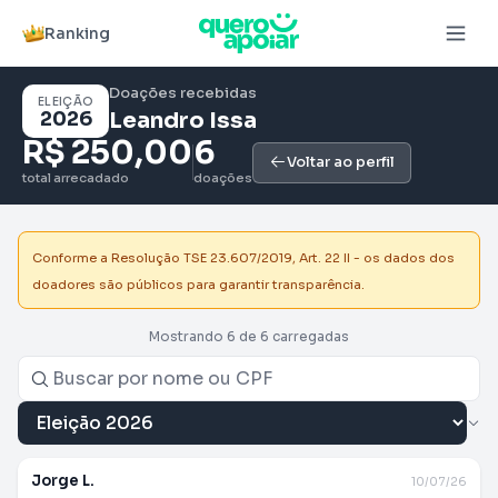
Ranking
Doações recebidas
ELEIÇÃO
2026
Leandro Issa
R$ 250,00
6
Voltar ao perfil
total arrecadado
doações
Conforme a Resolução TSE 23.607/2019, Art. 22 II - os dados dos
doadores são públicos para garantir transparência.
Mostrando 6 de 6 carregadas
Jorge L.
10/07/26