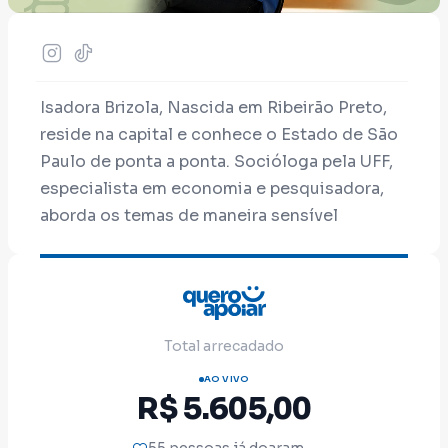
Isadora Brizola, Nascida em Ribeirão Preto,
reside na capital e conhece o Estado de São
Paulo de ponta a ponta. Socióloga pela UFF,
especialista em economia e pesquisadora,
aborda os temas de maneira sensível
didática e sem partidarismo.
A política paulista tem se afastado cada vez
mais das necessidades reais da população,
priorizando interesses particulares em vez de
Total arrecadado
quem trabalha e sustenta o estado. Nosso
AO VIVO
compromisso é resgatar o papel popular da
R$ 5.605,00
política, valorizar nossa história e defender a
educação como um projeto e dever do