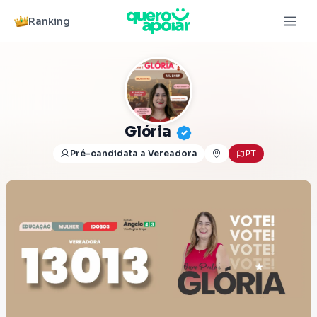
Ranking
Glória
Pré-candidata a Vereadora
PT