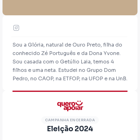
Sou a Glória, natural de Ouro Preto, filha do
conhecido Zé Português e da Dona Yvone.
Sou casada com o Getúlio Laia, temos 4
filhos e uma neta. Estudei no Grupo Dom
Pedro, no CAOP, na ETFOP, na UFOP e na UnB.
Minha vida é dedicada à educação. Lecionei
no CAOP e no campus OP do IFMG. Ocupei
vários cargos, dentre eles destaco as
seguintes funções:
Coordenadora de área
CAMPANHA ENCERRADA
Eleição 2024
Gerente de projetos
Presidente da Assetfop