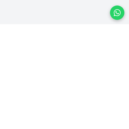
Plataforma homologada pelo TSE
PLATAFORMA
Ver Campanhas
Ranking
Recibos
Transparência