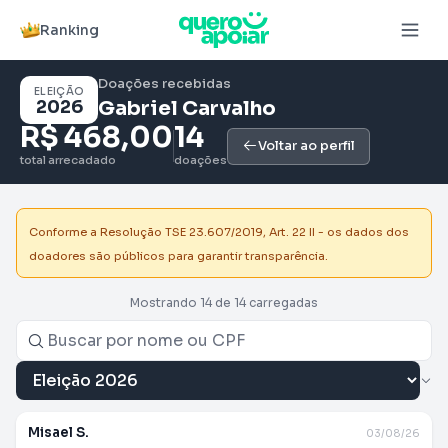
Ranking
Doações recebidas
ELEIÇÃO
2026
Gabriel Carvalho
R$ 468,00
14
Voltar ao perfil
total arrecadado
doações
Conforme a Resolução TSE 23.607/2019, Art. 22 II - os dados dos
doadores são públicos para garantir transparência.
Mostrando 14 de 14 carregadas
Misael S.
03/08/26