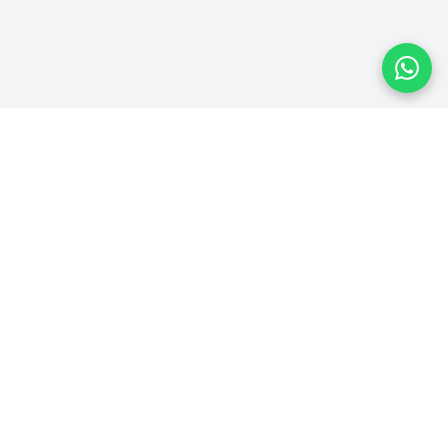
Plataforma homologada pelo TSE
PLATAFORMA
Ver Campanhas
Ranking
Recibos