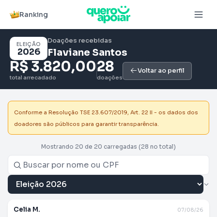
Ranking
Doações recebidas
ELEIÇÃO
2026
Flaviane Santos
R$ 3.820,00
28
Voltar ao perfil
total arrecadado
doações
Conforme a Resolução TSE 23.607/2019, Art. 22 II - os dados dos
doadores são públicos para garantir transparência.
Mostrando 20 de 20 carregadas
(28 no total)
Celia M.
07/08/26