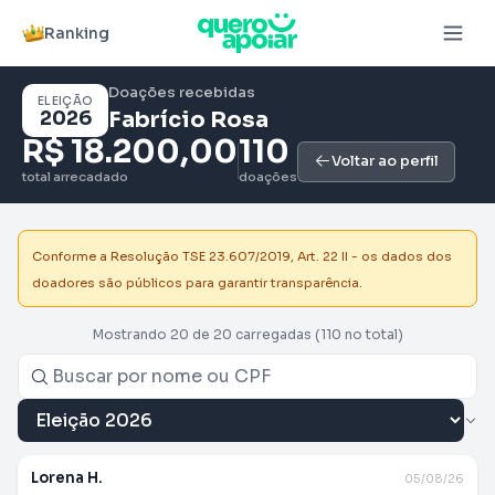
Ranking
Doações recebidas
ELEIÇÃO
2026
Fabrício Rosa
R$ 18.200,00
110
Voltar ao perfil
total arrecadado
doações
Conforme a Resolução TSE 23.607/2019, Art. 22 II - os dados dos
doadores são públicos para garantir transparência.
Mostrando 20 de 20 carregadas
(110 no total)
Lorena H.
05/08/26