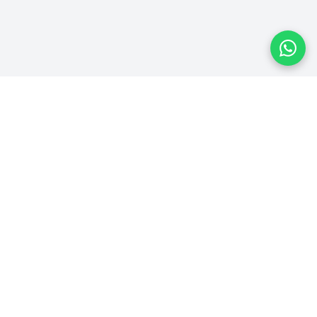
Plataforma homologada pelo TSE
PLATAFORMA
Ver Campanhas
Ranking
Recibos