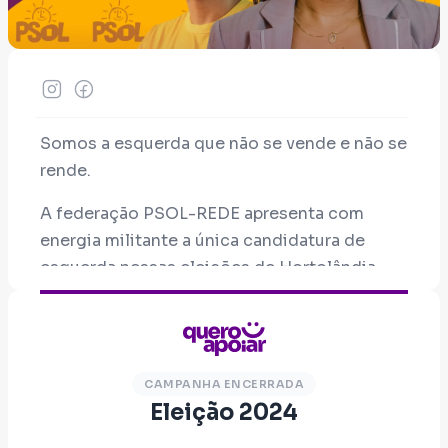
Somos a esquerda que não se vende e não se
rende.
A federação PSOL-REDE apresenta com
energia militante a única candidatura de
esquerda nessas eleições de Hortolândia.
Acreditamos que Hortolândia foi motivo de
orgulho de todos que vivem e residem aqui,
mas hoje vem acumulando retrocessos.
Queremos com a candidatura de Eliane
CAMPANHA ENCERRADA
Garcia e professor Igor vice avançar nas
Eleição 2024
conquistas e reivindicações de nosso povo.