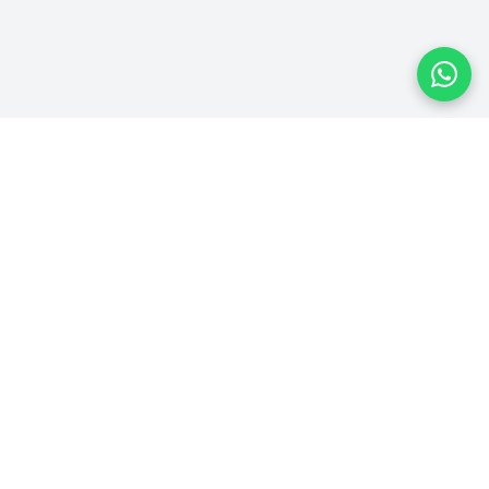
Plataforma homologada pelo TSE
PLATAFORMA
Ver Campanhas
Ranking
Recibos