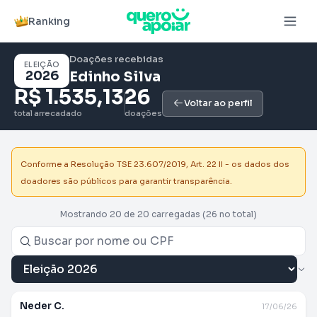
Ranking
Doações recebidas
ELEIÇÃO
2026
Edinho Silva
R$ 1.535,13
26
Voltar ao perfil
total arrecadado
doações
Conforme a Resolução TSE 23.607/2019, Art. 22 II - os dados dos
doadores são públicos para garantir transparência.
Mostrando 20 de 20 carregadas
(26 no total)
Neder C.
17/06/26