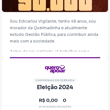
Sou Edicarlos Vigilante, tenho 48 anos, sou
morador da Queimadinha e atualmente
estudo Gestão Pública, para contribuir ainda
mais com a sociedade.
Antes de ser vigilante, já trabalhei como
camelô e mototaxista, senti na pele as
dificuldades enfrentadas pelos
trabalhadores informais e luto para que as
injustiças sejam combatidas!
CAMPANHA ENCERRADA
Eleição 2024
Vote 50.000. Resistência negra na
política!Sou Edicarlos Vigilante, tenho 48
R$ 0,00
0
anos, sou morador da Queimadinha e
arrecadados
doações
atualmente estudo Gestão Pública, para