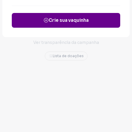
contribuir ainda mais com a sociedade.
Antes de ser vigilante, já trabalhei como
Crie sua vaquinha
camelô e mototaxista, senti na pele as
dificuldades enfrentadas pelos
trabalhadores informais e luto para que as
Ver transparência da campanha
injustiças sejam combatidas!
Lista de doações
Vote 50.000. Resistência negra na política!