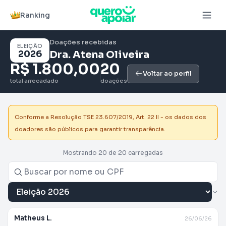
Ranking
Doações recebidas
ELEIÇÃO
2026
Dra. Atena Oliveira
R$ 1.800,00
20
Voltar ao perfil
total arrecadado
doações
Conforme a Resolução TSE 23.607/2019, Art. 22 II - os dados dos
doadores são públicos para garantir transparência.
Mostrando 20 de 20 carregadas
Matheus L.
26/06/26