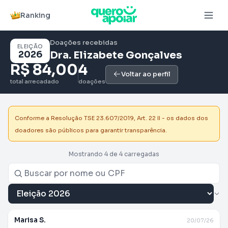
Ranking
Doações recebidas
ELEIÇÃO
2026
Dra. Elizabete Gonçalves
R$ 84,00
4
Voltar ao perfil
total arrecadado
doações
Conforme a Resolução TSE 23.607/2019, Art. 22 II - os dados dos
doadores são públicos para garantir transparência.
Mostrando 4 de 4 carregadas
Marisa S.
20/07/26