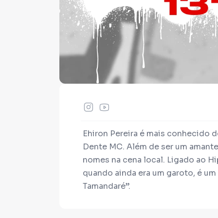
Ehiron Pereira é mais conhecido 
Dente MC. Além de ser um amante 
nomes na cena local. Ligado ao H
quando ainda era um garoto, é um
Tamandaré”.
Dente MC também atua como produ