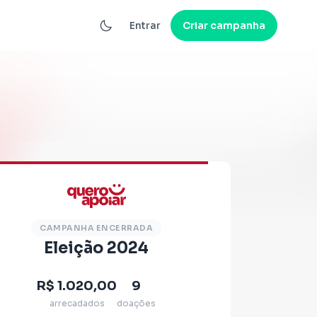
Entrar
Criar campanha
CAMPANHA ENCERRADA
Eleição 2024
R$ 1.020,00
9
arrecadados
doações