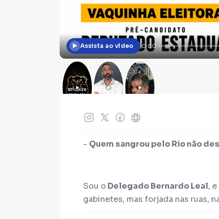
Assista ao vídeo
0:00
-
Quem sangrou pelo Rio não des
Sou o
Delegado Bernardo Leal
,
e 
gabinetes, mas forjada nas ruas, n
da nossa população. Como cidadã