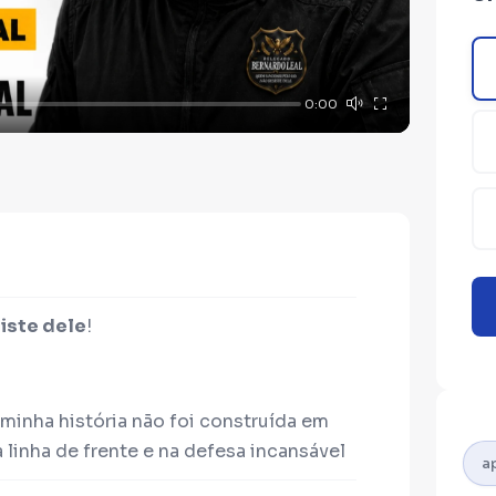
0:00
iste dele
!
minha história não foi construída em
a linha de frente e na defesa incansável
o do Rio de Janeiro, conheço a