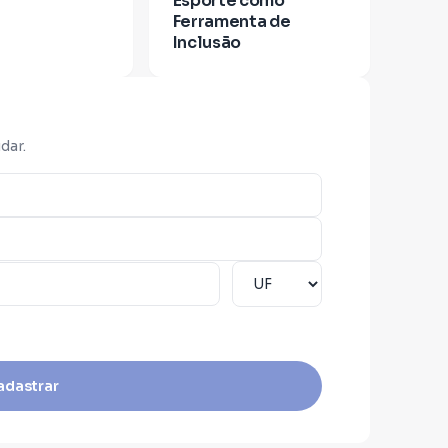
Esporte como
Ferramenta de
o, mas com a certeza de que quem
Inclusão
sta terra tem a legitimidade e o dever
ução.
dar.
atuação é embasada em sólido
em Direito, pós-graduado em Segurança
Penal e Processual Penal. Sou também
Brasil Sob o Império do Crime", uma
e como as facções operam e como
adastrar
eligente.