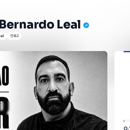
Bernardo Leal
ual
RJ
0