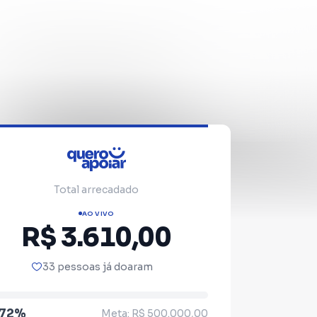
Total arrecadado
AO VIVO
R$ 3.610,00
33 pessoas já doaram
.72%
Meta: R$ 500.000,00