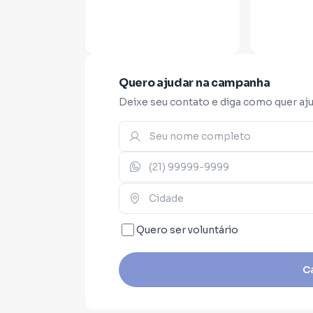
Saí daquela batalha não derrotad
derramou seu próprio sangue por e
moral de liderar a nossa reconstr
Quero ajudar na campanha
Deixe seu contato e diga como quer aju
A Dor não me parou, me ensinou!
Além da vivência prática, minha 
conhecimento técnico. Bacharel 
Pública, especialista em Direito 
Quero ser voluntário
coautor do livro "Narcocultura: O 
obra que mapeia estrategicament
C
podemos destruí-las de forma int