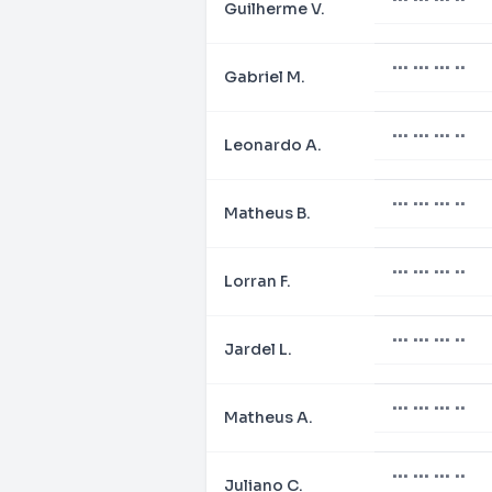
Guilherme V.
••• ••• ••• ••
Gabriel M.
••• ••• ••• ••
Leonardo A.
••• ••• ••• ••
Matheus B.
••• ••• ••• ••
Lorran F.
••• ••• ••• ••
Jardel L.
••• ••• ••• ••
Matheus A.
••• ••• ••• ••
Juliano C.