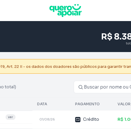
R$ 8.3
to
, Art. 22 II - os dados dos doadores são públicos para garantir tra
no total)
DATA
PAGAMENTO
VALOR
ver
Crédito
R$ 1.
01/08/26