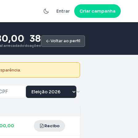
Entrar
Criar campanha
80,00
38
Voltar ao perfil
tal arrecadado
doações
nsparência.
000,00
Recibo