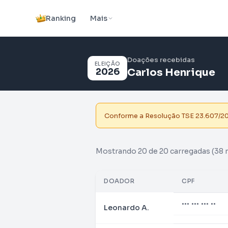
Ranking
Mais
Doações recebidas
ELEIÇÃO
2026
Carlos Henrique
Conforme a Resolução TSE 23.607/2019
Mostrando 20 de 20 carregadas
(38 
DOADOR
CPF
••• ••• ••• ••
Leonardo A.