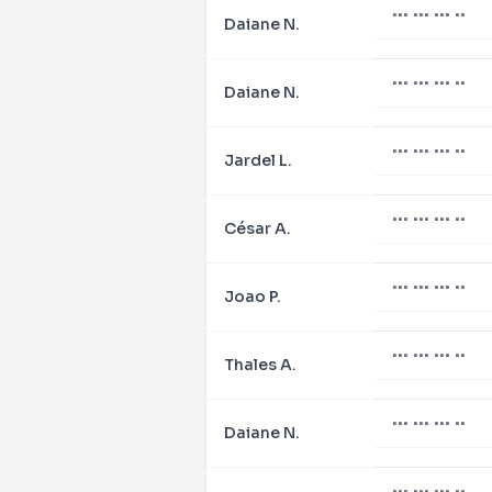
••• ••• ••• ••
Daiane N.
••• ••• ••• ••
Daiane N.
••• ••• ••• ••
Jardel L.
••• ••• ••• ••
César A.
••• ••• ••• ••
Joao P.
••• ••• ••• ••
Thales A.
••• ••• ••• ••
Daiane N.
••• ••• ••• ••