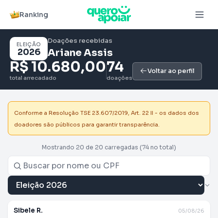
Ranking
Doações recebidas
ELEIÇÃO
2026
Ariane Assis
R$ 10.680,00
74
Voltar ao perfil
total arrecadado
doações
Conforme a Resolução TSE 23.607/2019, Art. 22 II - os dados dos
doadores são públicos para garantir transparência.
Mostrando 20 de 20 carregadas
(74 no total)
Sibele R.
05/08/26