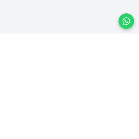
Plataforma homologada pelo TSE
PLATAFORMA
Ver Campanhas
Ranking
Recibos