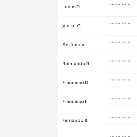
••• ••• ••• ••
Lucas D.
••• ••• ••• ••
Victor G.
••• ••• ••• ••
Antônio V.
••• ••• ••• ••
Raimundo R.
••• ••• ••• ••
Francisco D.
••• ••• ••• ••
Francisco L.
••• ••• ••• ••
Fernando S.
••• ••• ••• ••