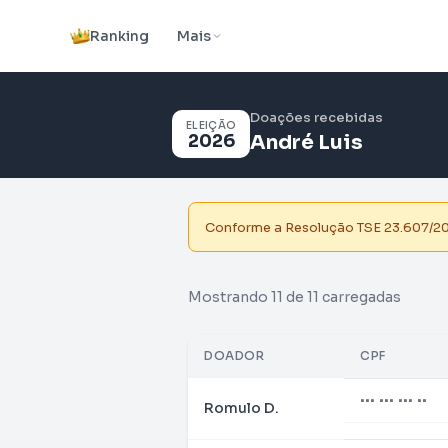
Ranking
Mais
Doações recebidas
ELEIÇÃO
2026
André Luis
Conforme a Resolução TSE 23.607/2019
Mostrando 11 de 11 carregadas
DOADOR
CPF
••• ••• ••• ••
Romulo D.