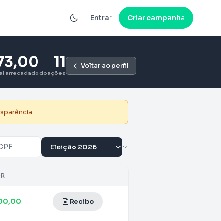
Entrar
Criar campanha
73,00
11
Voltar ao perfil
tal arrecadado
doações
nsparência.
OR
100,00
Recibo