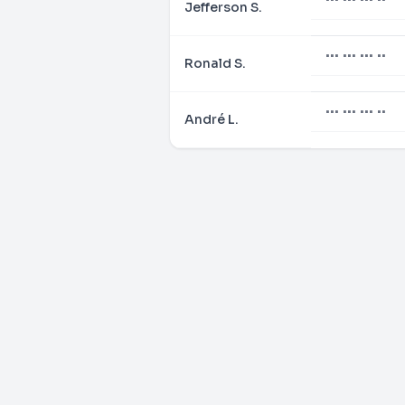
Jefferson S.
••• ••• ••• ••
Ronald S.
••• ••• ••• ••
André L.