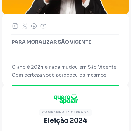
PARA MORALIZAR SÃO VICENTE
O ano é 2024 e nada mudou em São Vicente.
Com certeza você percebeu os mesmos
políticos de sempre contando as mesmas
mentiras, você vai continuar caindo nelas?
Preciso lhe confessar que os eleitores que
se vendem por uma boca de urna ou cesta
CAMPANHA ENCERRADA
básica alegando fazer por fragilidade são
Eleição 2024
culpados do momento ruim que a primeira