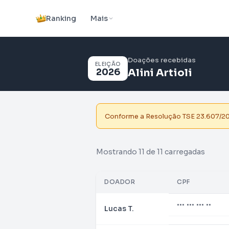
Ranking
Mais
Doações recebidas
ELEIÇÃO
2026
Alini Artioli
Conforme a Resolução TSE 23.607/2019
Mostrando 11 de 11 carregadas
DOADOR
CPF
••• ••• ••• ••
Lucas T.