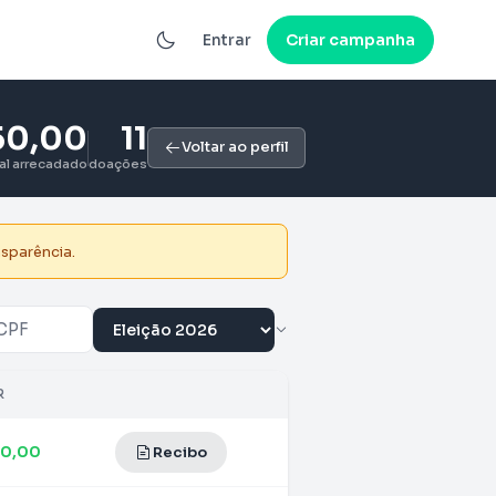
Entrar
Criar campanha
50,00
11
Voltar ao perfil
tal arrecadado
doações
nsparência.
R
00,00
Recibo