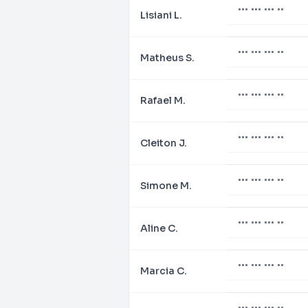
••• ••• ••• ••
Lisiani L.
••• ••• ••• ••
Matheus S.
••• ••• ••• ••
Rafael M.
••• ••• ••• ••
Cleiton J.
••• ••• ••• ••
Simone M.
••• ••• ••• ••
Aline C.
••• ••• ••• ••
Marcia C.
••• ••• ••• ••