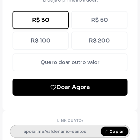
Seja o primeiro a doar!
R$ 30
R$ 50
R$ 100
R$ 200
Quero doar outro valor
Doar Agora
LINK CURTO:
apoiar.me/valderlanio-santos
Copiar