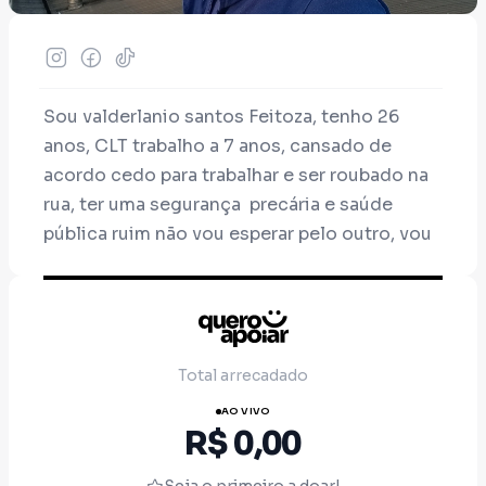
Sou valderlanio santos Feitoza, tenho 26
anos, CLT trabalho a 7 anos, cansado de
acordo cedo para trabalhar e ser roubado na
rua, ter uma segurança precária e saúde
pública ruim não vou esperar pelo outro, vou
fazer a minha parte, fazer o possível para
resolver os problemas que me prejudica
tanto quanto ouro trabalho
Total arrecadado
AO VIVO
R$ 0,00