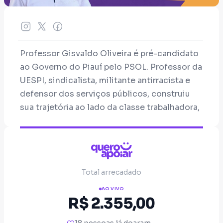
Professor Gisvaldo Oliveira é pré-candidato
ao Governo do Piauí pelo PSOL. Professor da
UESPI, sindicalista, militante antirracista e
defensor dos serviços públicos, construiu
sua trajetória ao lado da classe trabalhadora,
dos movimentos sociais e das lutas
populares. Sua pré-candidatura nasce para
apresentar uma alternativa ao modelo de
privatizações, retirada de direitos e
Total arrecadado
submissão dos interesses públicos aos
interesses econômicos. Ao mesmo tempo,
AO VIVO
R$ 2.355,00
reafirma o compromisso de enfrentar a
extrema direita, derrotando o autoritarismo,