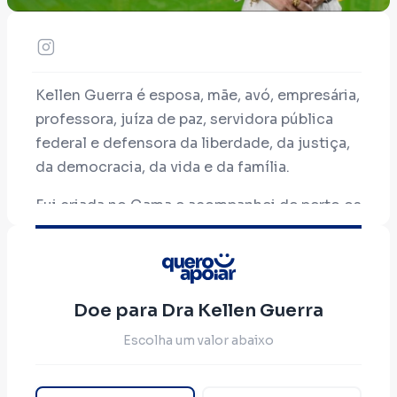
Kellen Guerra é esposa, mãe, avó, empresária,
professora, juíza de paz, servidora pública
federal e defensora da liberdade, da justiça,
da democracia, da vida e da família.
Fui criada no Gama e acompanhei de perto os
desafios enfrentados pela população do
nosso Distrito Federal. Conheço essa
realidade e sei que é possível transformá-la
com trabalho, compromisso e
Doe para Dra Kellen Guerra
responsabilidade.
Escolha um valor abaixo
Fui servidora pública do Ministério da Saúde,
onde exerci diversos cargos de confiança.