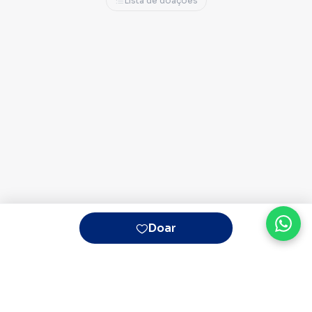
Lista de doações
Hoje, a convite do PL, sou pré-candidata a
deputada distrital. Quero ampliar para todo o
Distrito Federal o trabalho que já realizamos
há anos, levando uma atuação pública mais
humana, eficiente e comprometida com as
pessoas.
Doar