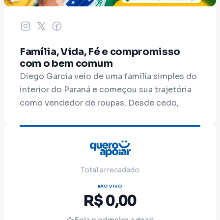
Família, Vida, Fé e compromisso
com o bem comum
Diego Garcia veio de uma família simples do
interior do Paraná e começou sua trajetória
como vendedor de roupas. Desde cedo,
aprendeu o valor do trabalho, da honestidade
e da fé.
Há mais de 23 anos, decidiu dedicar sua vida
à pregação da Palavra de Deus. E foi a partir
Total arrecadado
desse chamado que nasceu uma nova
AO VIVO
missão: servir as pessoas também na vida
R$ 0,00
pública.