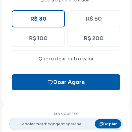
Seja o primeiro a doar!
Hoje, em seu terceiro mandato como
deputado federal pelo Paraná, Diego faz do
mandato um instrumento de serviço, guiado
R$ 30
R$ 50
por valores cristãos, pela defesa da família,
da vida e do bem comum.
R$ 100
R$ 200
Com seu trabalho, tem destinado recursos
para equipar hospitais, ajudar a zerar filas,
Quero doar outro valor
fortalecer a educação, o esporte, a
assistência social, o turismo e o
desenvolvimento dos municípios.
Doar Agora
Na segurança pública, Diego tem feito um
dos maiores investimentos do Paraná,
fortalecendo desde as áreas de fronteira até
LINK CURTO:
o dia a dia das cidades.
apoiar.me/diegogarciaparana
Copiar
Também atua por aqueles que muitas vezes