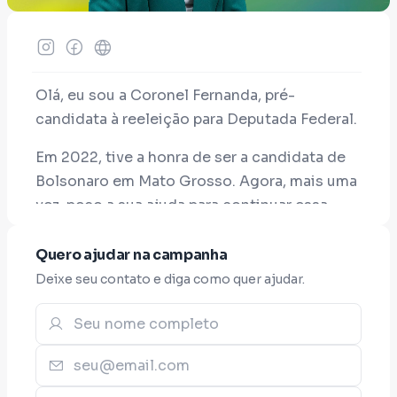
Olá, eu sou a Coronel Fernanda, pré-
candidata à reeleição para Deputada Federal.
Em 2022, tive a honra de ser a candidata de
Bolsonaro em Mato Grosso. Agora, mais uma
vez, peço a sua ajuda para continuar essa
missão em defesa do nosso estado, da nossa
gente e dos valores que acreditamos.
Quero ajudar na campanha
Deixe seu contato e diga como quer ajudar.
Durante o meu mandato, fui autora da CPMI
do INSS, que investigou o maior escândalo
contra aposentados e pensionistas da
história do Brasil, ajudando a revelar os
responsáveis por esse crime contra os